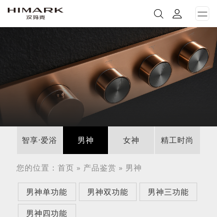
打
开
菜
单
智享·爱浴
男神
女神
精工时尚
您的位置：
首页
»
产品鉴赏
»
男神
男神单功能
男神双功能
男神三功能
男神四功能