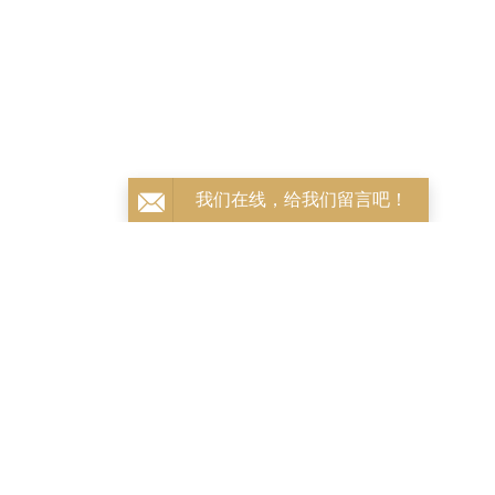
掌握恒温淋浴核心科技
全国服务热线：
400-166-3288