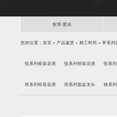
智享·爱浴
您的位置：
首页
»
产品鉴赏
»
精工时尚
»
界系列
悦系列暗装花洒
悦系列明装花洒
悦系
简系列暗装花洒
简系列面盆龙头
镜系