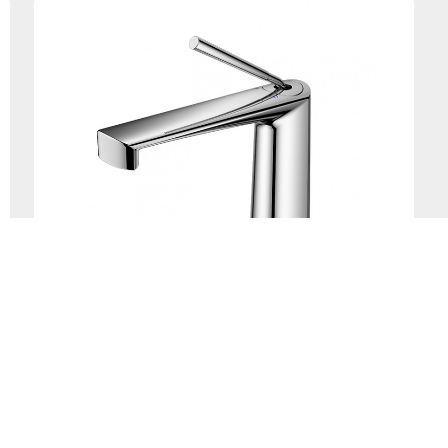
【精工时尚·界】11534面盆龙头（起泡器10
度调节）