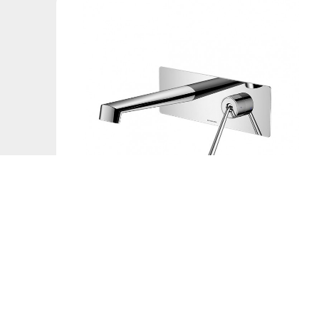
【精工时尚·界】11804面盆龙头（起泡器10
度调节）