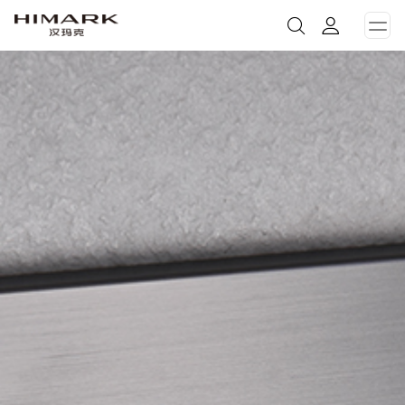
打
开
菜
单