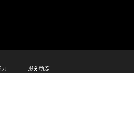
实力
服务动态
设计
最新资讯
工艺
下载中心
5号
技术支持：