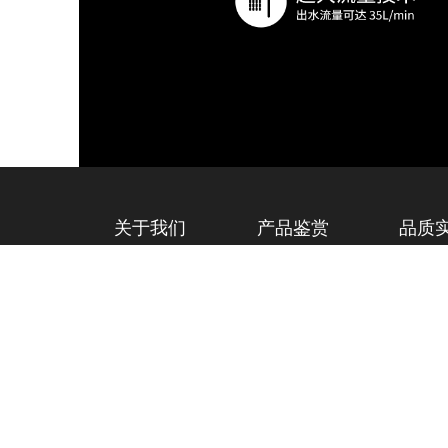
关于我们
产品鉴赏
品质
汉玛克介绍
智享·爱浴
美学与
联系我们
男神
技术与
女神
精工时尚
©2020
HIMARK
ALL RIGHTS RESERVED
粤ICP备1815624