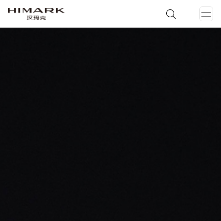
打
开
菜
单